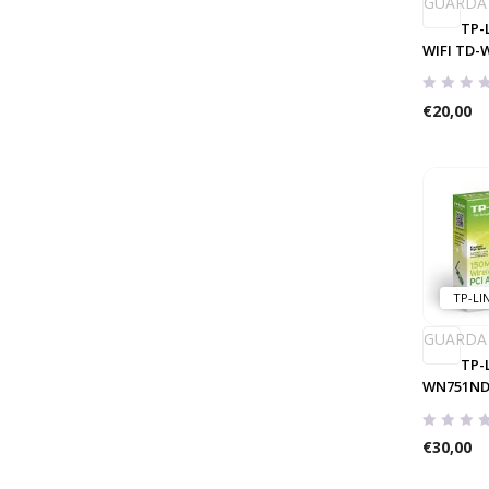
GUARDA
TP-
Min
Max
WIFI TD-
€
20,00
TP-LI
GUARDA
TP-
WN751N
€
30,00