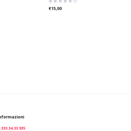
(0)
€
15,00
nformazioni
333.34.33.935
0