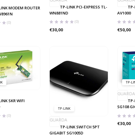
TP-LINK PCI-EXPRESS TL-
TP-
LINK MODEM ROUTER
WN881ND
AV1000
W8961N
(0)
(0)
€
30,00
€
50,00
NK
TP-LI
GUARDA
LINK SKR WIFI
TP-
D
SG108 GI
TP-LINK
(0)
GUARDA
€
30,00
TP-LINK SWITCH 5PT
GIGABIT SG1005D