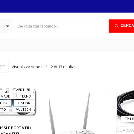
THER
CANON
ACELL
EPSON
WENT
FABER
EFORCE
HP
CERCA
GO
KASPERSKY
STON
LENOVO
G
LOCTITE
LOGITECH
MACH POWER
MANHATTAN
Visualizzazione di 1-12 di 13 risultati
AXTOR
MSI
NTRONICS
PNY
VAC
SAMSUNG
Y
STAEDTLER
HMADE
TECNO
HIBA
TP-LINK
TTO
VULTECH
TP-LI
FISSI E PORTATILI
GUARDA
GARANTITI