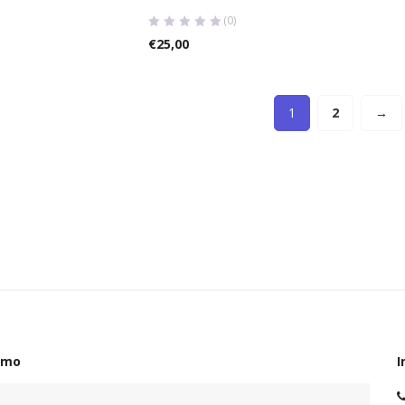
(0)
€
25,00
1
2
→
amo
I