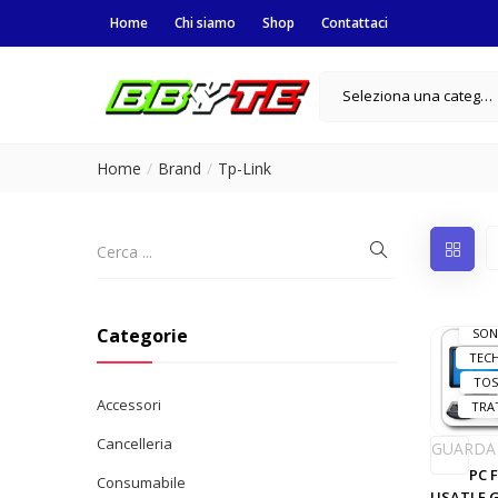
BRO
Home
Chi siamo
Shop
Contattaci
DUR
E
G
Seleziona una categoria
INDI
KING
L
Home
Brand
Tp-Link
M
PLA
RAYO
Categorie
SON
TEC
TOS
Accessori
TRA
Cancelleria
GUARDA
PC 
Consumabile
USATI E 