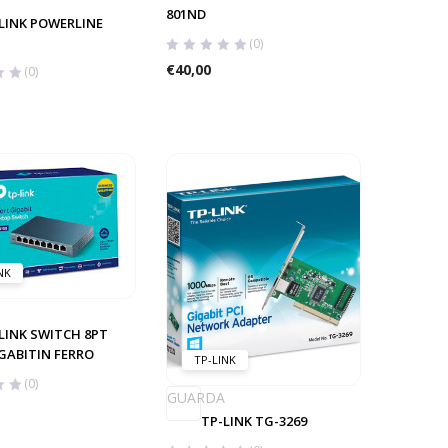
801ND
LINK POWERLINE
(0)
€
40,00
(0)
NK
LINK SWITCH 8PT
GABITIN FERRO
TP-LINK
(0)
GUARDA
TP-LINK TG-3269