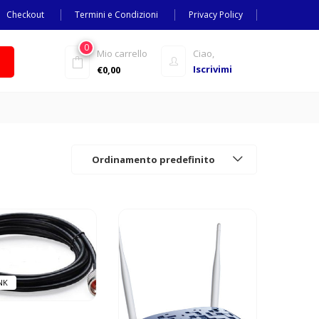
Checkout
Termini e Condizioni
Privacy Policy
0
Mio carrello
Ciao,
Iscrivimi
€
0,00
Ordinamento predefinito
NK