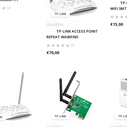
TP-
(0)
WIFI 3MT
TP-LINK
€
15,00
GUARDA
TP-LINK ACCESS POINT
REPEAT WA801ND
(0)
€
70,00
TP-LINK
TP-LI
NK
GUARDA
GUARDA