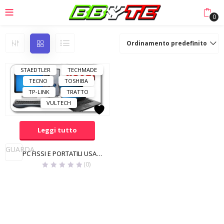
LOGITECH
MACH POWER
0
MANHATTAN
MAXTOR
MSI
PLANTRONICS
Ordinamento predefinito
PNY
RAYOVAC
SAMSUNG
SONY
STAEDTLER
TECHMADE
TECNO
TOSHIBA
TP-LINK
TRATTO
VULTECH
Leggi tutto
GUARDA
PC FISSI E PORTATILI USATI E GARANTITI
(0)