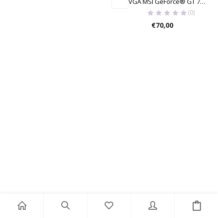
VGA MSI GeForce® GT 710 2GB 2GD3H
(0)
€
70,00