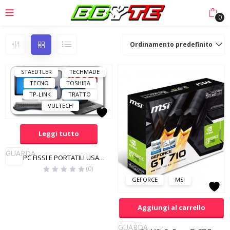
LOGITECH
MACH POWER
0
MANHATTAN
MAXTOR
MSI
PLANTRONICS
Ordinamento predefinito
PNY
RAYOVAC
SAMSUNG
SONY
STAEDTLER
TECHMADE
TECNO
TOSHIBA
TP-LINK
TRATTO
VULTECH
Leggi tutto
GUARDA
PC FISSI E PORTATILI USATI E GARANTITI
(0)
GEFORCE
MSI
Aggiungi al carrello
GUARDA