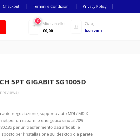
Checkout
Termini e Condizioni
Privacy Policy
0
Mio carrello
Ciao,
Iscrivimi
€
0,00
TCH 5PT GIGABIT SG1005D
 reviews)
on auto-negoziazione, supporta auto MDI / MDIX
net per un risparmio energetico sino al 70%
E 802.3x per un trasferimento dati affidabile
disposto per l’installazione sul desktop o a parete