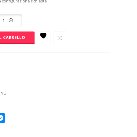
 configurazione richiesta
L CARRELLO
ING
p
py
Messenger
k