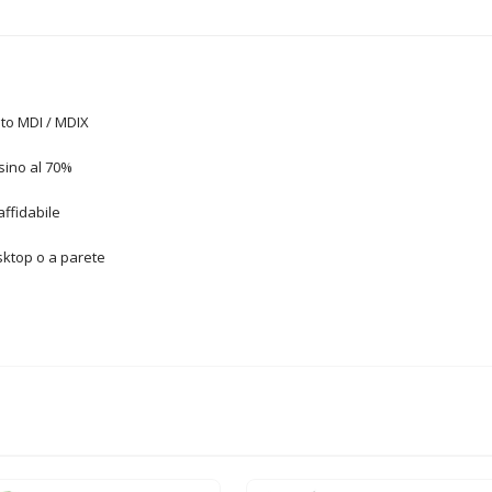
uto MDI / MDIX
sino al 70%
affidabile
esktop o a parete