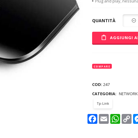
Plug and play, nessuna
QUANTITÀ
AGGIUNGI A
COMPARE
COD:
247
CATEGORIA:
NETWORK
Tp-Link
Facebook
Email
WhatsAp
Co
Lin