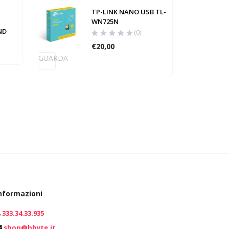
TP-LINK NANO USB TL-
WN725N
ND
(0)
GUARD
€
20,00
GUARDA
nformazioni
333.34.33.935
0
shop@bbyte.it