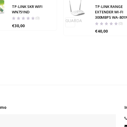
TP-LINK SKR WIFI
TP-LINK RANGE
WN751ND
EXTENDER WI-FI
300MBPS WA-801
(0)
GUARDA
(0)
€
30,00
€
40,00
amo
I