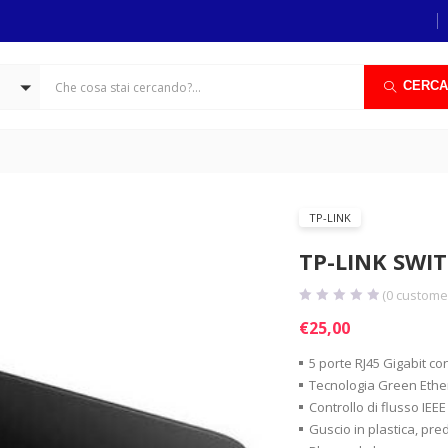
CERCA
TP-LINK
TP-LINK SWI
(
0
customer
€
25,00
5 porte RJ45 Gigabit c
Tecnologia Green Ether
Controllo di flusso IEE
Guscio in plastica, pre