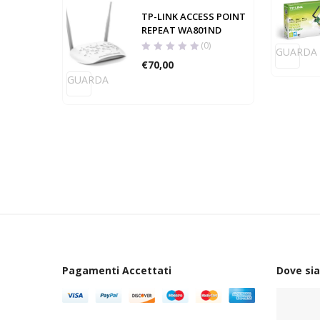
TP-LINK ACCESS POINT
REPEAT WA801ND
(0)
GUARDA
€
70,00
GUARDA
Pagamenti Accettati
Dove si