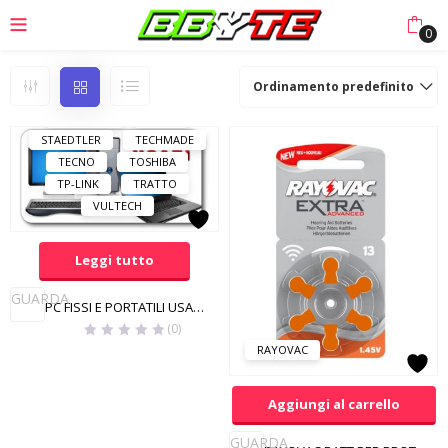
LOGITECH
MACH POWER
0
MANHATTAN
MAXTOR
MSI
PLANTRONICS
Ordinamento predefinito
PNY
RAYOVAC
SAMSUNG
SONY
STAEDTLER
TECHMADE
TECNO
TOSHIBA
TP-LINK
TRATTO
VULTECH
Leggi tutto
GUARDA
PC FISSI E PORTATILI USATI E GARANTITI
(0)
RAYOVAC
Aggiungi al carrello
GUARDA