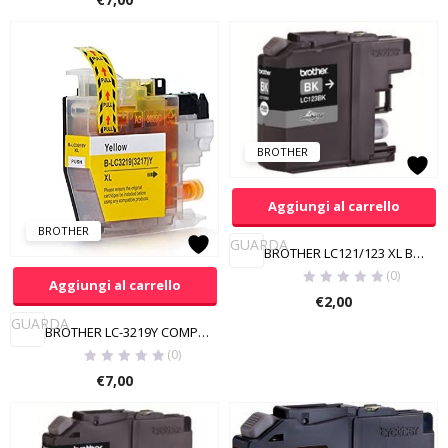
BROTHER
Aggiungi al carrello
BROTHER
GUARDA
BROTHER LC121/123 XL BK COMPATIBILE
(0)
Aggiungi al carrello
€
2,00
GUARDA
BROTHER LC-3219Y COMPATIBILE
(0)
€
7,00