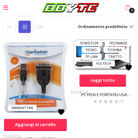
LOGITECH
MACH POWER
0
MANHATTAN
MAXTOR
MSI
PLANTRONICS
Ordinamento predefinito
PNY
RAYOVAC
SAMSUNG
SONY
STAEDTLER
TECHMADE
TECNO
TOSHIBA
TP-LINK
TRATTO
VULTECH
Leggi tutto
GUARDA
PC FISSI E PORTATILI USATI E GARANTITI
(0)
MANHATTAN
Aggiungi al carrello
GUARDA