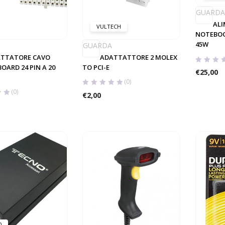
GUARDA
ALI
VULTECH
NOTEBOO
45W
GUARDA
TTATORE CAVO
ADATTATTORE 2 MOLEX
ARD 24 PIN A 20
TO PCI-E
€
25,00
(0)
(0)
€
2,00
O