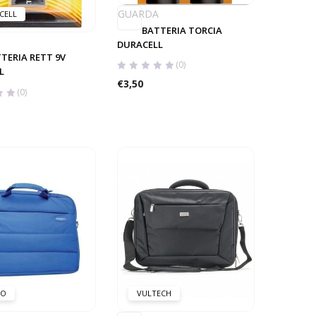
GUARDA
CELL
BATTERIA TORCIA
DURACELL
TERIA RETT 9V
(0)
L
€
3,50
(0)
GO
VULTECH