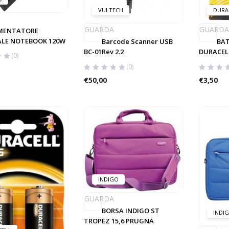
VULTECH
DURA
GUARDA
GUARDA
MENTATORE
ALE NOTEBOOK 120W
Barcode Scanner USB
BAT
BC-01Rev 2.2
DURACEL
(0)
(0)
€
50,00
€
3,50
INDIGO
GUARDA
BORSA INDIGO ST
INDI
TROPEZ 15,6 PRUGNA