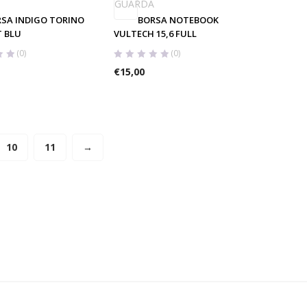
GUARDA
SA INDIGO TORINO
BORSA NOTEBOOK
T BLU
VULTECH 15,6 FULL
(0)
(0)
€
15,00
10
11
→