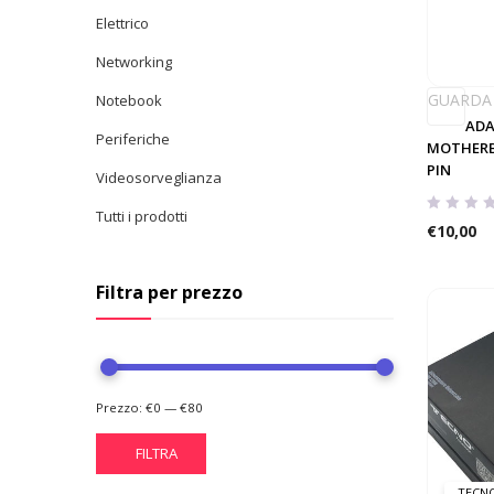
Elettrico
Networking
GUARDA
Notebook
ADA
Periferiche
MOTHERBO
PIN
Videosorveglianza
Tutti i prodotti
€
10,00
Filtra per prezzo
Prezzo:
€0
—
€80
FILTRA
TECN
Prezzo
Prezzo