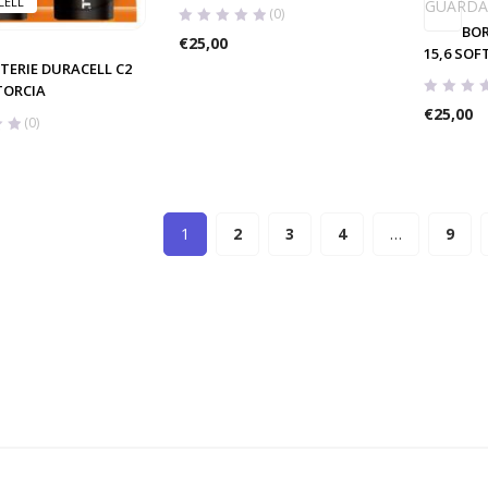
CELL
GUARDA
(0)
BOR
€
25,00
15,6 SOF
TERIE DURACELL C2
TORCIA
€
25,00
(0)
1
2
3
4
…
9