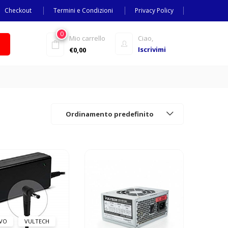
Checkout
Termini e Condizioni
Privacy Policy
0
Mio carrello
Ciao,
Iscrivimi
€
0,00
Ordinamento predefinito
VO
VULTECH