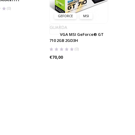
(0)
GEFORCE
MSI
GUARDA
VGA MSI GeForce® GT
710 2GB 2GD3H
(0)
€
70,00