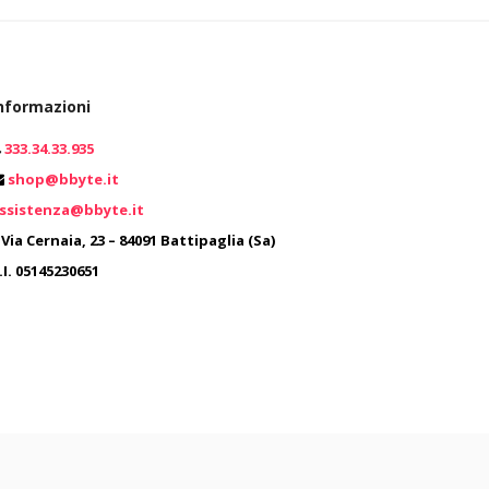
nformazioni
333.34.33.935
shop@bbyte.it
ssistenza@bbyte.it
0
Via Cernaia, 23 – 84091 Battipaglia (Sa)
.I. 05145230651
0