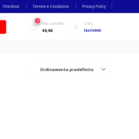
Checkout
Termini e Condizioni
Privacy Policy
0
Mio carrello
Ciao,
Iscrivimi
€
0,00
Ordinamento predefinito