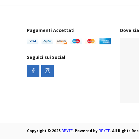
Min
Max
Pagamenti Accettati
Dove si
Seguici sui Social
Copyright © 2025
BBYTE
. Powered by
BBYTE
. All Rights R