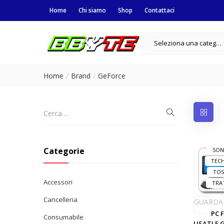
BRO
Home
Chi siamo
Shop
Contattaci
DUR
E
G
Seleziona una categoria
INDI
KING
L
Home
Brand
GeForce
M
PLA
RAYO
Categorie
SON
TEC
TOS
Accessori
TRA
Cancelleria
GUARDA
PC 
Consumabile
USATI E 