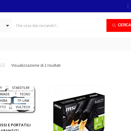
THER
CANON
ACELL
EPSON
WENT
FABER
EFORCE
HP
CERCA
GO
KASPERSKY
STON
LENOVO
G
LOCTITE
LOGITECH
MACH POWER
MANHATTAN
Visualizzazione di 2 risultati
AXTOR
MSI
NTRONICS
PNY
VAC
SAMSUNG
Y
STAEDTLER
HMADE
TECNO
HIBA
TP-LINK
TTO
VULTECH
FISSI E PORTATILI
GARANTITI