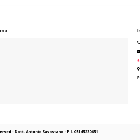
amo
I
a
P
eserved - Dott. Antonio Savastano -
P.I. 05145230651