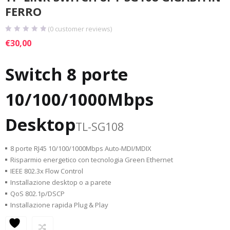
FERRO
(
0
customer reviews)
€
30,00
Switch 8 porte
10/100/1000Mbps
Desktop
TL-SG108
8 porte RJ45 10/100/1000Mbps Auto-MDI/MDIX
Risparmio energetico con tecnologia Green Ethernet
IEEE 802.3x Flow Control
Installazione desktop o a parete
QoS 802.1p/DSCP
Installazione rapida Plug & Play