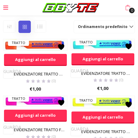
0
Ordinamento predefinito
TRATTO
TRATTO
Aggiungi al carrello
Aggiungi al carrello
GUARDA
GUARDA
EVIDENZIATORE TRATTO CELESTE
EVIDENZIATORE TRATTO ARANCIONE
(0)
(0)
€
1,00
€
1,00
TRATTO
TRATTO
Aggiungi al carrello
Aggiungi al carrello
APPLE
ASUS
BROTHER
CANON
GUARDA
GUARDA
EVIDENZIATORE TRATTO FUCSIA
EVIDENZIATORE TRATTO GIALLO
DURACELL
EPSON
(0)