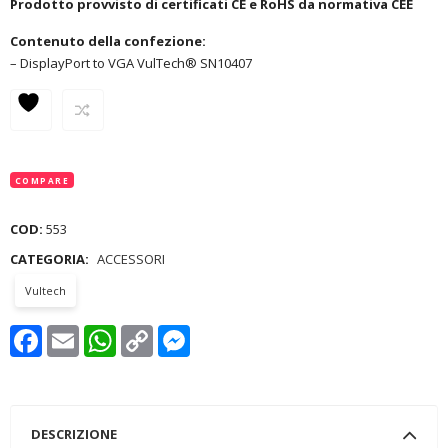
Prodotto provvisto di certificati CE e RoHS da normativa CEE
Contenuto della confezione:
– DisplayPort to VGA VulTech® SN10407
COMPARE
COD:
553
CATEGORIA:
ACCESSORI
Vultech
Facebook
Email
WhatsApp
Copy
Messenger
Link
DESCRIZIONE