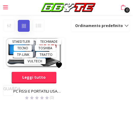
LOGITECH
MACH POWER
0
MANHATTAN
MAXTOR
MSI
PLANTRONICS
Ordinamento predefinito
PNY
RAYOVAC
SAMSUNG
SONY
STAEDTLER
TECHMADE
TECNO
TOSHIBA
TP-LINK
TRATTO
VULTECH
Leggi tutto
GUARDA
PC FISSI E PORTATILI USATI E GARANTITI
(0)