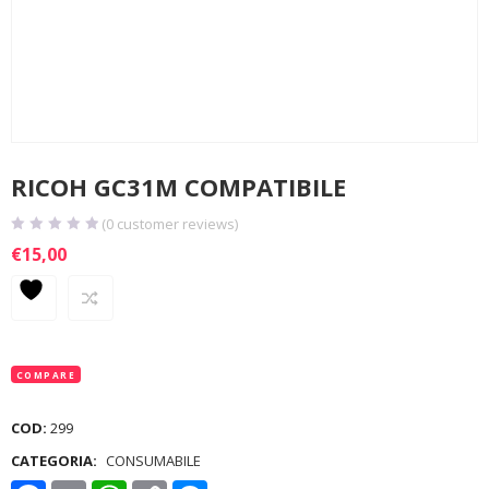
RICOH GC31M COMPATIBILE
(
0
customer reviews)
€
15,00
COMPARE
COD:
299
CATEGORIA:
CONSUMABILE
Facebook
Email
WhatsApp
Copy
Messenger