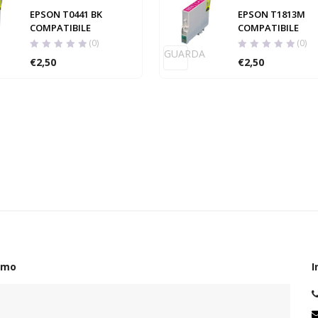
EPSON T0441 BK
EPSON T1813M
COMPATIBILE
COMPATIBILE
(0)
(0)
GUARDA
€
2,50
€
2,50
amo
I