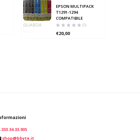
EPSON MULTIPACK
T1291-1294
COMPATIBILE
GUARD
GUARDA
(0)
€
20,00
nformazioni
333.34.33.935
0
shop@bbyte.it