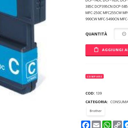
DCP-145C DCP-165C DCP
385C DCP395CN DCP-58
MFC-250C MFC255CW MF
990CW MFC-5490CN MFC
QUANTITÀ
AGGIUNGI A
COMPARE
COD:
139
CATEGORIA:
CONSUMA
Brother
Facebook
Email
WhatsAp
Co
Lin