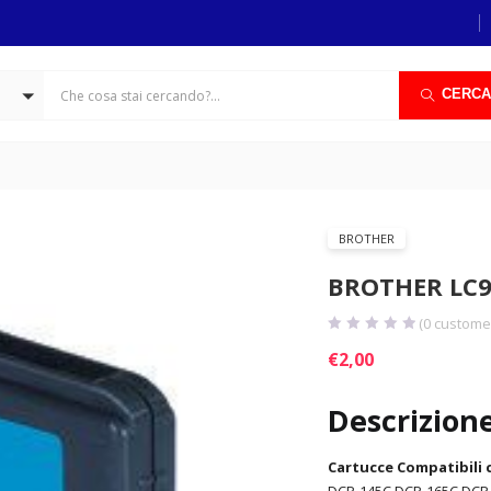
CERCA
BROTHER
BROTHER LC9
(
0
customer
€
2,00
Descrizion
Cartucce Compatibili 