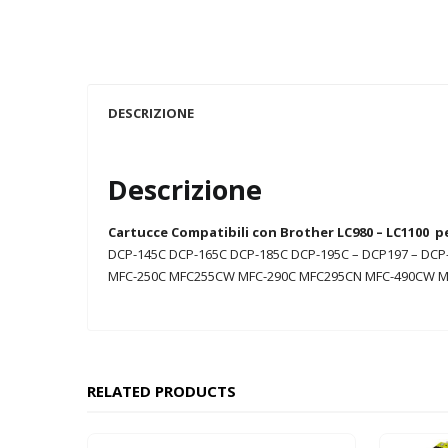
DESCRIZIONE
Descrizione
Cartucce Compatibili con Brother LC980 – LC1100 p
DCP-145C DCP-165C DCP-185C DCP-195C – DCP197 – D
MFC-250C MFC255CW MFC-290C MFC295CN MFC-490CW 
RELATED PRODUCTS