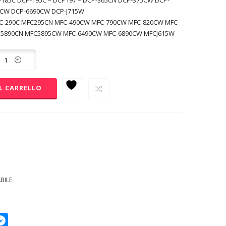
-185C DCP-195C – DCP197 – DCP-365CN DCP-375CW DCP-
5CW DCP-6690CW DCP-J715W
C-290C MFC295CN MFC-490CW MFC-790CW MFC-820CW MFC-
-5890CN MFC5895CW MFC-6490CW MFC-6890CW MFCJ615W
L CARRELLO
BILE
p
py
Messenger
k