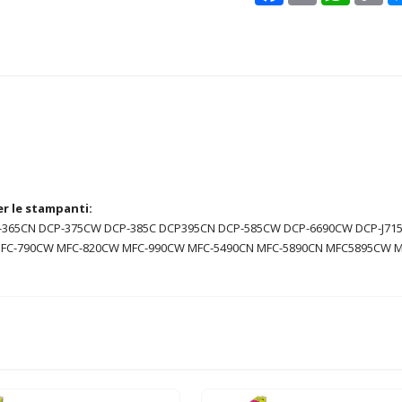
er le stampanti:
CP-365CN DCP-375CW DCP-385C DCP395CN DCP-585CW DCP-6690CW DCP-J71
MFC-790CW MFC-820CW MFC-990CW MFC-5490CN MFC-5890CN MFC5895CW 