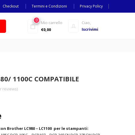
Checkout
Termini e Condizioni
Privacy Policy
0
Mio carrello
Ciao,
Iscrivimi
€
0,00
80/ 1100C COMPATIBILE
 reviews)
e
con Brother LC980 – LC1100 per le stampanti: