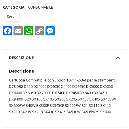
CATEGORIA:
CONSUMABILE
Epson
Facebook
Email
WhatsApp
Copy
Messenger
Link
DESCRIZIONE
Descrizione
Cartuccia Compatibile con Epson T0711-2-3-4 per le stampanti:
D78 D92 D120 DX4000 DX4050 X4400 DX4450 DX5000 DX5050
DX6000 DX6050 DX7000F DX7400 DX7450 DX8400 DX8450
DX9400F S20 SX100 SX105 SX200 SX205 SX400 SX405 SX405WIFI
SX600FW B40W BX300F BX3450F BX600FW S21 SX110 SX115
SX210 SX215 SX218 SX410 SX415 SX510W SX515W/S SX600