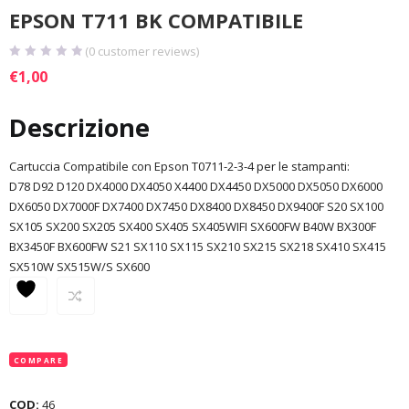
EPSON T711 BK COMPATIBILE
(
0
customer reviews)
€
1,00
Descrizione
Cartuccia Compatibile con Epson T0711-2-3-4 per le stampanti:
D78 D92 D120 DX4000 DX4050 X4400 DX4450 DX5000 DX5050 DX6000
DX6050 DX7000F DX7400 DX7450 DX8400 DX8450 DX9400F S20 SX100
SX105 SX200 SX205 SX400 SX405 SX405WIFI SX600FW B40W BX300F
BX3450F BX600FW S21 SX110 SX115 SX210 SX215 SX218 SX410 SX415
SX510W SX515W/S SX600
COMPARE
COD:
46