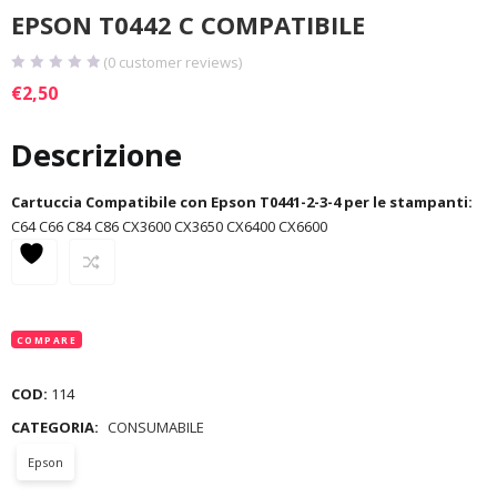
EPSON T0442 C COMPATIBILE
(
0
customer reviews)
€
2,50
Descrizione
Cartuccia Compatibile con Epson T0441-2-3-4 per le stampanti:
C64 C66 C84 C86 CX3600 CX3650 CX6400 CX6600
COMPARE
COD:
114
CATEGORIA:
CONSUMABILE
Epson