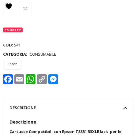
COMPARE
COD:
541
CATEGORIA:
CONSUMABILE
Epson
Facebook
Email
WhatsApp
Copy
Messenger
Link
DESCRIZIONE
Descrizione
Cartucce Compatibili con Epson T3351 33XLBlack per le