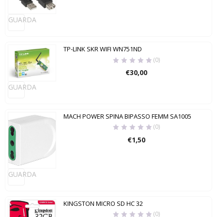
GUARDA
TP-LINK SKR WIFI WN751ND
(0)
€
30,00
GUARDA
MACH POWER SPINA BIPASSO FEMM SA1005
(0)
€
1,50
GUARDA
KINGSTON MICRO SD HC 32
(0)