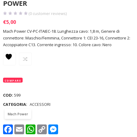
POWER
(
0
customer reviews)
€
5,00
Mach Power CV-PC-ITAIEC-18. Lunghezza cavo: 1,8 m, Genere di
connettore: Maschio/Femmina, Connettore 1: CEI 23-16, Connettore 2:
Accoppiatore C13. Corrente ingresso: 10. Colore cavo: Nero
COMPARE
COD:
599
CATEGORIA:
ACCESSORI
Mach Power
Facebook
Email
WhatsApp
Copy
Messenger
Link