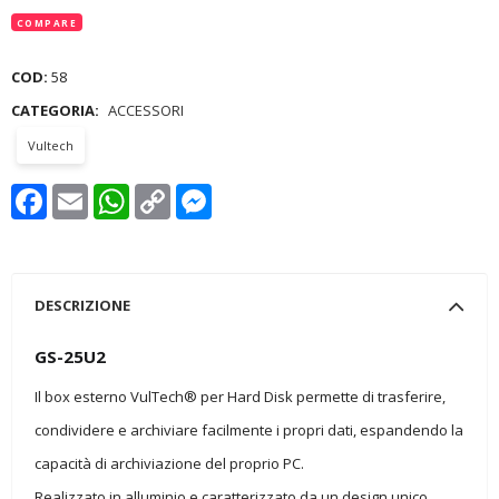
COMPARE
COD:
58
CATEGORIA:
ACCESSORI
Vultech
Facebook
Email
WhatsApp
Copy
Messenger
Link
DESCRIZIONE
GS-25U2
Il box esterno VulTech® per Hard Disk permette di trasferire,
condividere e archiviare facilmente i propri dati, espandendo la
capacità di archiviazione del proprio PC.
Realizzato in alluminio e caratterizzato da un design unico,