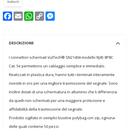
Vultech
Facebook
Email
WhatsApp
Copy
Messenger
Link
DESCRIZIONE
I connettori schermati VulTech® SN21404 modello RJ45 8P8C
Cat. 5e permettono un cablaggio semplice e immediato.
Realizzati in plastica dura, hanno tutti i terminali interamente
rivestiti in oro per una migliore trasmissione del segnale. Sono
inoltre dotati di una schermatura in alluminio che li differenzia
da quelli non schermati per una maggiore protezione e
affidabilità della trasmissione del segnale.
Prodotto sigillato in semplici bustine polybag con zip, ognuna
delle quali contiene 50 pezzi.