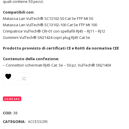
quali contiene 50 pezzi.
Compatibili con:
Matassa Lan VulTech® SC13102-50 Cat 5e FTP Mt 50
Matassa Lan VulTech® SC13102-100 Cat 5e FTP Mt 100
Crimpatrice VulTech® CRI-01 con spellafili RJ45 – RJ11 – RJ12
Gommini VulTech® SN21424 copri plug RJ45 Cat 5e
Prodotto provvisto di certificati CE e RoHS da normativa CEE
Contenuto della confezione:
– Connettori schermati RJ45 Cat. 5e – 50 pz. VulTech® SN21404
COMPARE
COD:
38
CATEGORIA:
ACCESSORI