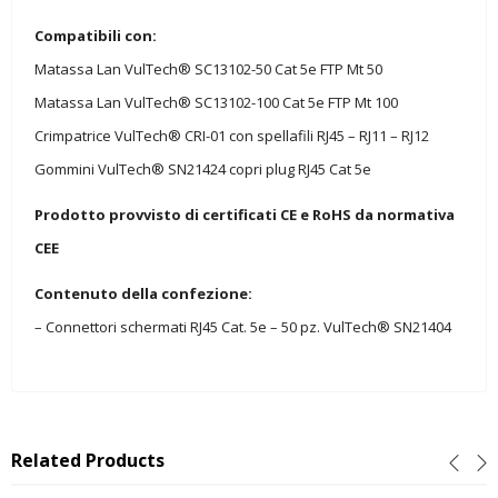
Compatibili con:
Matassa Lan VulTech® SC13102-50 Cat 5e FTP Mt 50
Matassa Lan VulTech® SC13102-100 Cat 5e FTP Mt 100
Crimpatrice VulTech® CRI-01 con spellafili RJ45 – RJ11 – RJ12
Gommini VulTech® SN21424 copri plug RJ45 Cat 5e
Prodotto provvisto di certificati CE e RoHS da normativa
CEE
Contenuto della confezione:
– Connettori schermati RJ45 Cat. 5e – 50 pz. VulTech® SN21404
Related Products