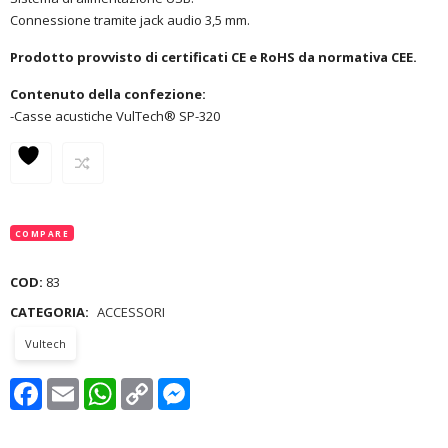
Connessione tramite jack audio 3,5 mm.
Prodotto provvisto di certificati CE e RoHS da normativa CEE.
Contenuto della confezione:
-Casse acustiche VulTech® SP-320
COMPARE
COD:
83
CATEGORIA:
ACCESSORI
Vultech
Facebook
Email
WhatsApp
Copy
Messenger
Link