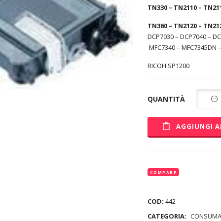
TN330 – TN2110 – TN211
TN360 – TN2120 – TN21
DCP7030 – DCP7040 – DC
MFC7340 – MFC7345DN 
RICOH SP1200
QUANTITÀ
AGGIUNGI A
COMPARE
COD:
442
CATEGORIA:
CONSUMA