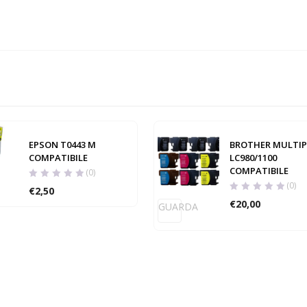
EPSON T0443 M
BROTHER MULTI
COMPATIBILE
LC980/1100
COMPATIBILE
(0)
(0)
€
2,50
€
20,00
GUARDA