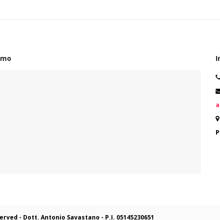
amo
I
a
P
eserved - Dott. Antonio Savastano -
P.I. 05145230651