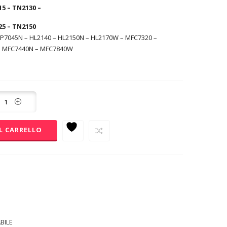
5 – TN2130 –
25 – TN2150
P7045N – HL2140 – HL2150N – HL2170W – MFC7320 –
– MFC7440N – MFC7840W
L CARRELLO
BILE