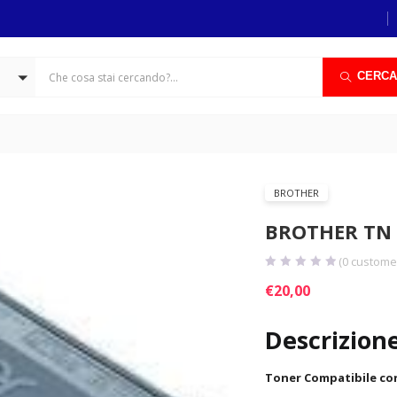
CERCA
BROTHER
BROTHER TN 
(
0
customer
€
20,00
Descrizion
Toner Compatibile con