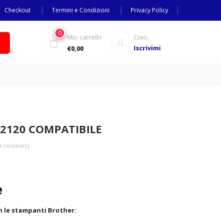
Checkout
Termini e Condizioni
Privacy Policy
0
Mio carrello
Ciao,
Iscrivimi
€
0,00
2120 COMPATIBILE
 reviews)
e
 le stampanti Brother: