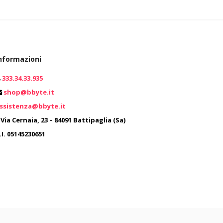
nformazioni
0
333.34.33.935
shop@bbyte.it
0
ssistenza@bbyte.it
Via Cernaia, 23 – 84091 Battipaglia (Sa)
.I. 05145230651