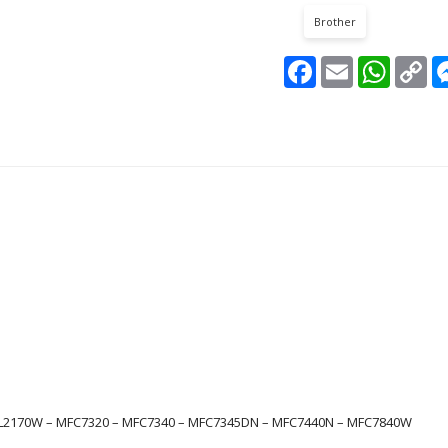
Brother
Facebook
Email
WhatsAp
Co
Lin
HL2170W – MFC7320 – MFC7340 – MFC7345DN – MFC7440N – MFC7840W