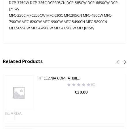
DCP-375CW DCP-385C DCP395CN DCP-585CW DCP-6690CW DCP-
J715W
MFC-250C MFC255CW MFC-290C MFC295CN MFC-490CW MFC-
790CW MFC-820CW MFC-990CW MFC-5490CN MFC-5890CN
MFC5895CW MFC-6490CW MFC-6890CW MFCJ615W
Related Products
HP CE278A COMPATIBILE
(0)
€
30,00
GUARDA