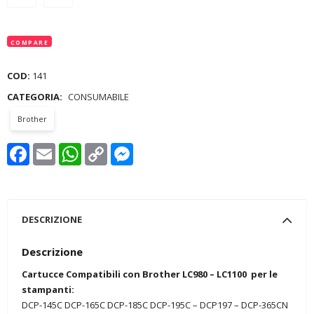
COMPARE
COD:
141
CATEGORIA:
CONSUMABILE
Brother
Facebook
Email
WhatsApp
Copy
Messenger
Link
DESCRIZIONE
Descrizione
Cartucce Compatibili con Brother LC980 – LC1100 per le
stampanti:
DCP-145C DCP-165C DCP-185C DCP-195C – DCP197 – DCP-365CN