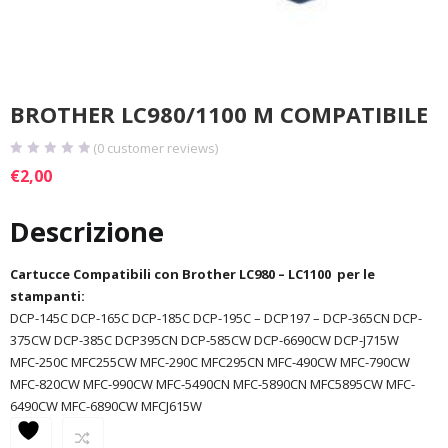
BROTHER LC980/1100 M COMPATIBILE
(
0
customer reviews)
€
2,00
Descrizione
Cartucce Compatibili con Brother LC980 – LC1100 per le
stampanti:
DCP-145C DCP-165C DCP-185C DCP-195C – DCP197 – DCP-365CN DCP-
375CW DCP-385C DCP395CN DCP-585CW DCP-6690CW DCP-J715W
MFC-250C MFC255CW MFC-290C MFC295CN MFC-490CW MFC-790CW
MFC-820CW MFC-990CW MFC-5490CN MFC-5890CN MFC5895CW MFC-
6490CW MFC-6890CW MFCJ615W