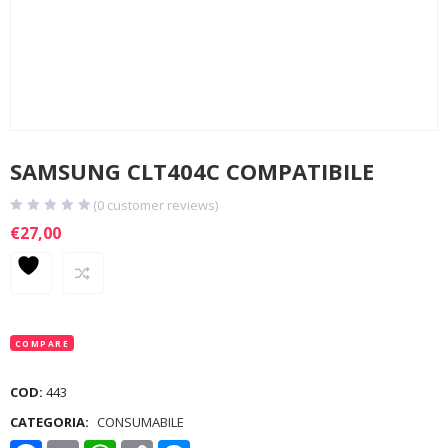
SAMSUNG CLT404C COMPATIBILE
(
0
customer reviews)
€
27,00
COMPARE
COD:
443
CATEGORIA:
CONSUMABILE
Facebook
Email
WhatsApp
Copy
Messenger