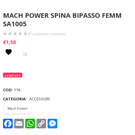
MACH POWER SPINA BIPASSO FEMM
SA1005
(
0
customer reviews)
€
1,50
COMPARE
COD:
116
CATEGORIA:
ACCESSORI
Mach Power
Facebook
Email
WhatsApp
Copy
Messenger
Link