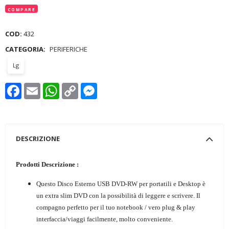
COMPARE
COD:
432
CATEGORIA:
PERIFERICHE
Lg
Facebook
Email
WhatsApp
Copy
Messenger
Link
DESCRIZIONE
Prodotti Descrizione :
Questo Disco Esterno USB DVD-RW per portatili e Desktop è
un extra slim DVD con la possibilità di leggere e scrivere. Il
compagno perfetto per il tuo notebook / vero plug & play
interfaccia/viaggi facilmente, molto conveniente.