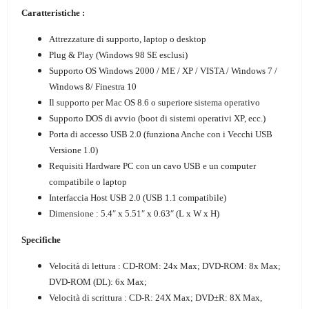
Caratteristiche :
Attrezzature di supporto, laptop o desktop
Plug & Play (Windows 98 SE esclusi)
Supporto OS Windows 2000 / ME / XP / VISTA / Windows 7 /
Windows 8/ Finestra 10
Il supporto per Mac OS 8.6 o superiore sistema operativo
Supporto DOS di avvio (boot di sistemi operativi XP, ecc.)
Porta di accesso USB 2.0 (funziona Anche con i Vecchi USB
Versione 1.0)
Requisiti Hardware PC con un cavo USB e un computer
compatibile o laptop
Interfaccia Host USB 2.0 (USB 1.1 compatibile)
Dimensione : 5.4″ x 5.51″ x 0.63″ (L x W x H)
Specifiche
Velocità di lettura : CD-ROM: 24x Max; DVD-ROM: 8x Max;
DVD-ROM (DL): 6x Max;
Velocità di scrittura : CD-R: 24X Max; DVD±R: 8X Max,