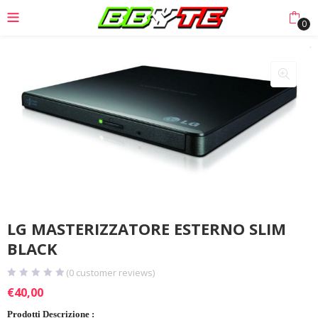
0
LG MASTERIZZATORE ESTERNO SLIM
BLACK
(
0
customer reviews)
€
40,00
Prodotti Descrizione :