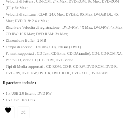
Velocità di lettura : CD-ROM: 24x Max; DVD-ROM: 8x Max; DVD-ROM
(DL): 6x Max;
Velocità di scrittura : CD-R: 24X Max; DVD±R: 8X Max, DVD±R DL: 4X
Max; DVD-R±9: 2.4 x Max;
Riscrivere Velocità di registrazione : DVD+RW: 4X Max; DVD-RW: 4x Max;
CD-RW: 10X Max; DVD-RAM: 3x Max;
Dimensione Buffer : 2 MB
Tempo di accesso : 130 ms ( CD), 150 ms ( DVD )
Formati supportati : CD Text, CD Extra, CD-DA (audio), CD-I, CD-ROM XA,
Photo CD, Video CD, CD-ROM, DVD-Video
Tipi di Media supportati : CD-ROM, CD-R, CD-RW, DVD-ROM, DVD-R,
DVD-RW, DVD+RW, DVD+R, DVD+R DL, DVD-R DL, DVD-RAM
Il pacchetto include :
1 x USB 2.0 Esterno DVD RW
1 x Cavo Dati USB