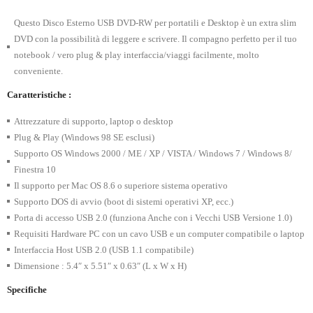
Questo Disco Esterno USB DVD-RW per portatili e Desktop è un extra slim
DVD con la possibilità di leggere e scrivere. Il compagno perfetto per il tuo
notebook / vero plug & play interfaccia/viaggi facilmente, molto
conveniente.
Caratteristiche :
Attrezzature di supporto, laptop o desktop
Plug & Play (Windows 98 SE esclusi)
Supporto OS Windows 2000 / ME / XP / VISTA / Windows 7 / Windows 8/
Finestra 10
Il supporto per Mac OS 8.6 o superiore sistema operativo
Supporto DOS di avvio (boot di sistemi operativi XP, ecc.)
Porta di accesso USB 2.0 (funziona Anche con i Vecchi USB Versione 1.0)
Requisiti Hardware PC con un cavo USB e un computer compatibile o laptop
Interfaccia Host USB 2.0 (USB 1.1 compatibile)
Dimensione : 5.4″ x 5.51″ x 0.63″ (L x W x H)
Specifiche