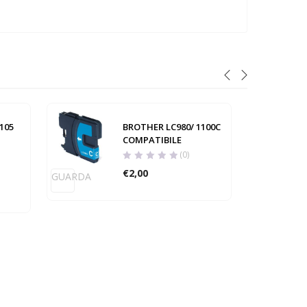
105
BROTHER LC980/ 1100C
COMPATIBILE
(0)
GUARD
€
2,00
GUARDA