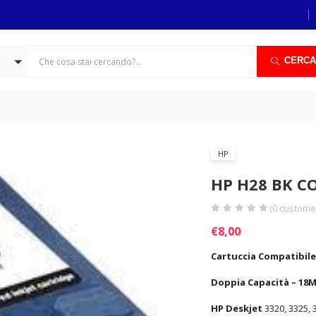
CERCA
HP
HP H28 BK C
(
0
customer
€
8,00
Cartuccia Compatibile
Doppia Capacità – 18ML
HP Deskjet
3320, 3325, 