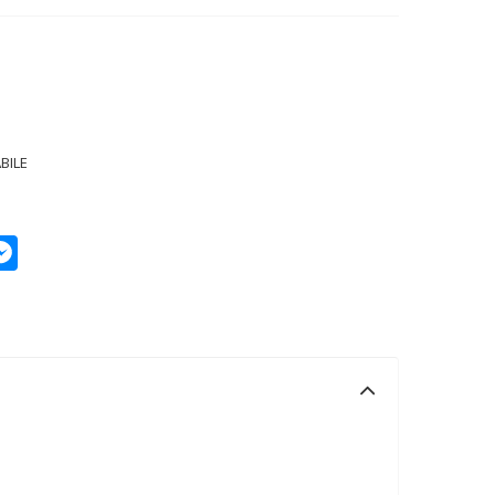
BILE
p
py
Messenger
k