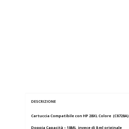
DESCRIZIONE
Cartuccia Compatibile con HP 28XL Colore (C8728A)
Doppia Capacità – 18ML invece di 8 ml originale