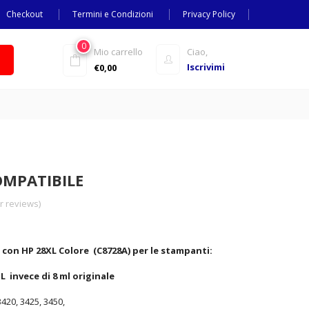
Checkout
Termini e Condizioni
Privacy Policy
0
Mio carrello
Ciao,
Iscrivimi
€
0,00
OMPATIBILE
 reviews)
 con HP 28XL Colore (C8728A) per le stampanti:
 invece di 8 ml originale
3420, 3425, 3450,