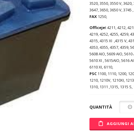
3520, 3550, 3550 V, 3620, 
3647, 3650, 3650 V, 3745 ,
FAX
1250,
Officeje
t 4211, 4212, 421
4219, 4252, 4255, 4259, 4
4315, 4315 XI ,4315 V, 431
4353, 4355, 4357, 4359, 5
5608 AIO, 5609 AIO, 5610 
5610 XI , 5615AIO, 5616 AI
6110 XI, 6110,
PSC
1100, 1110, 1200, 120
1210, 1210V, 1210XI, 1213
1310, 1311 ,1315, 1315 S,
QUANTITÀ
AGGIUNGI A