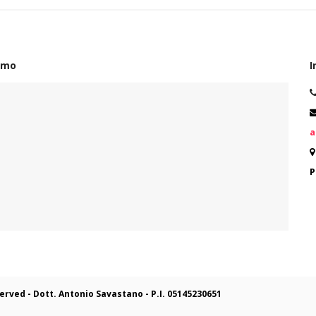
amo
I
a
P
eserved - Dott. Antonio Savastano -
P.I. 05145230651