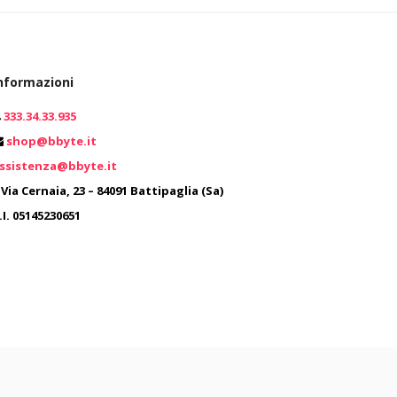
0
nformazioni
0
333.34.33.935
shop@bbyte.it
ssistenza@bbyte.it
Via Cernaia, 23 – 84091 Battipaglia (Sa)
.I. 05145230651