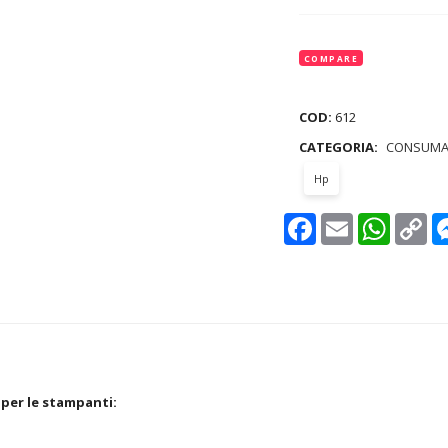
COMPARE
COD:
612
CATEGORIA:
CONSUMA
Hp
Facebook
Email
WhatsAp
Co
Lin
 per le stampanti: