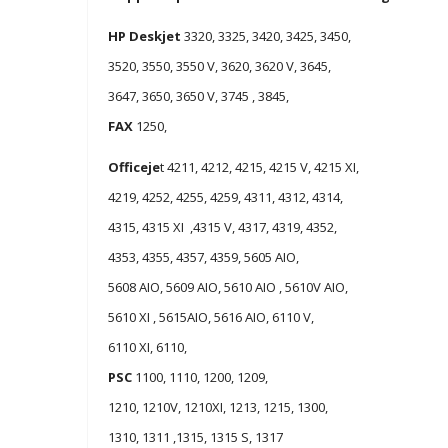
HP Deskjet
3320, 3325, 3420, 3425, 3450,
3520, 3550, 3550 V, 3620, 3620 V, 3645,
3647, 3650, 3650 V, 3745 , 3845,
FAX
1250,
Officeje
t 4211, 4212, 4215, 4215 V, 4215 XI,
4219, 4252, 4255, 4259, 4311, 4312, 4314,
4315, 4315 XI ,4315 V, 4317, 4319, 4352,
4353, 4355, 4357, 4359, 5605 AIO,
5608 AIO, 5609 AIO, 5610 AIO , 5610V AIO,
5610 XI , 5615AIO, 5616 AIO, 6110 V,
6110 XI, 6110,
PSC
1100, 1110, 1200, 1209,
1210, 1210V, 1210XI, 1213, 1215, 1300,
1310, 1311 ,1315, 1315 S, 1317