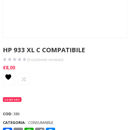
HP 933 XL C COMPATIBILE
(
0
customer reviews)
€
8,00
COMPARE
COD:
386
CATEGORIA:
CONSUMABILE
Facebook
Email
WhatsApp
Copy
Messenger