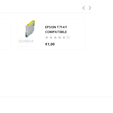
EPSON T714 Y
COMPATIBILE
(0)
GUARDA
GUARD
€
1,00