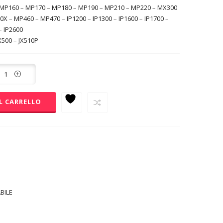
MP160 – MP170 – MP180 – MP190 – MP210 – MP220 – MX300
X – MP460 – MP470 – IP1200 – IP1300 – IP1600 – IP1700 –
– IP2600
X500 – JX510P
L CARRELLO
BILE