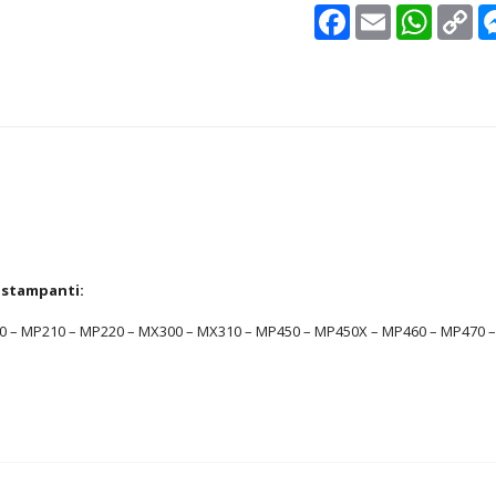
Facebook
Email
WhatsAp
Co
Lin
 stampanti:
 MP210 – MP220 – MX300 – MX310 – MP450 – MP450X – MP460 – MP470 – IP12