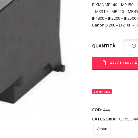
PIXMA MP140 – MP150 – 
– MX310 – MP450 – MP450
IP1800 – IP2200 – IP2500 
Canon JX200 – JX210P – J
QUANTITÀ
AGGIUNGI A
COMPARE
COD:
444
CATEGORIA:
CONSUMA
Canon