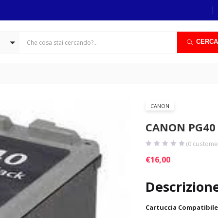
CERCA
CANON
CANON PG40 
(
0
customer
€
16,00
Descrizion
Cartuccia Compatibile