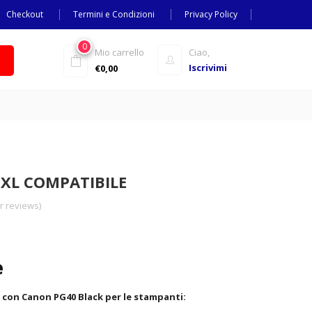
Checkout
Termini e Condizioni
Privacy Policy
0
Mio carrello
Ciao,
Iscrivimi
€
0,00
XL COMPATIBILE
 reviews)
e
 con Canon PG40 Black per le stampanti: