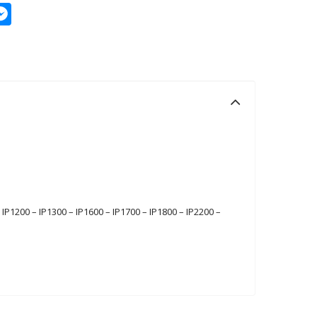
p
py
Messenger
k
00 – IP1300 – IP1600 – IP1700 – IP1800 – IP2200 –