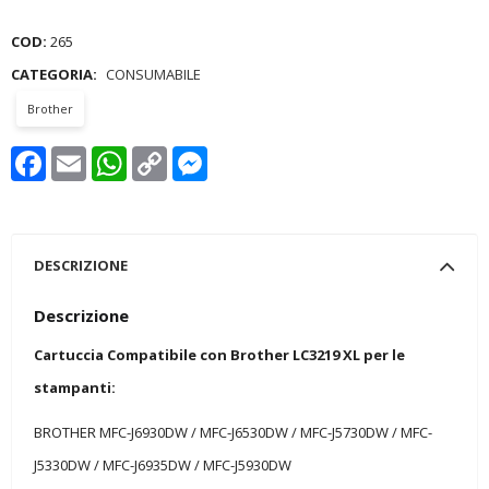
COD:
265
CATEGORIA:
CONSUMABILE
Brother
Facebook
Email
WhatsApp
Copy
Messenger
Link
DESCRIZIONE
Descrizione
Cartuccia Compatibile con Brother LC3219 XL per le
stampanti:
BROTHER MFC-J6930DW / MFC-J6530DW / MFC-J5730DW / MFC-
J5330DW / MFC-J6935DW / MFC-J5930DW