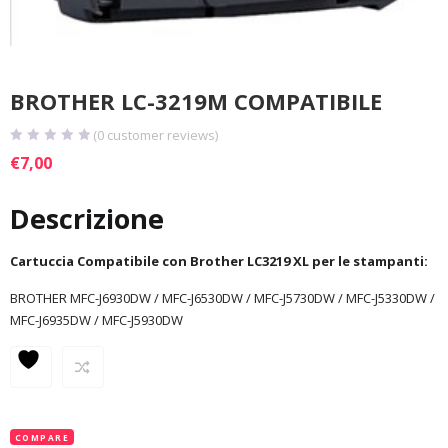
BROTHER LC-3219M COMPATIBILE
(
0
customer reviews)
€
7,00
Descrizione
Cartuccia Compatibile con Brother LC3219 XL per le stampanti:
BROTHER MFC-J6930DW / MFC-J6530DW / MFC-J5730DW / MFC-J5330DW /
MFC-J6935DW / MFC-J5930DW
COMPARE