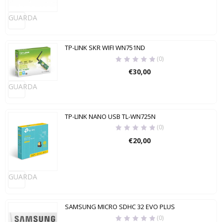
GUARDA
TP-LINK SKR WIFI WN751ND
(0)
€
30,00
GUARDA
TP-LINK NANO USB TL-WN725N
(0)
€
20,00
GUARDA
SAMSUNG MICRO SDHC 32 EVO PLUS
(0)