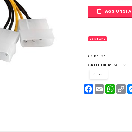
AGGIUNGI A
COMPARE
COD:
307
CATEGORIA:
ACCESSOR
Vultech
Facebook
Email
WhatsAp
Co
Lin