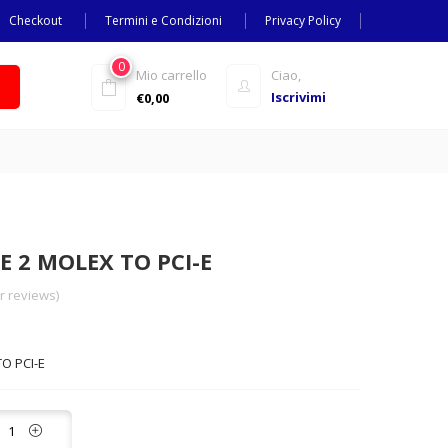
Checkout
Termini e Condizioni
Privacy Policy
0
Mio carrello
Ciao,
Iscrivimi
€
0,00
 2 MOLEX TO PCI-E
 reviews)
O PCI-E