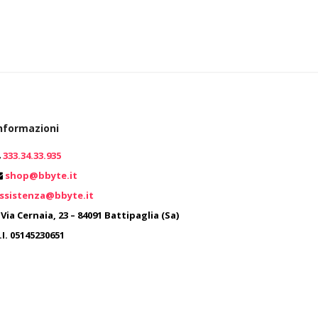
nformazioni
333.34.33.935
shop@bbyte.it
0
ssistenza@bbyte.it
0
Via Cernaia, 23 – 84091 Battipaglia (Sa)
.I. 05145230651