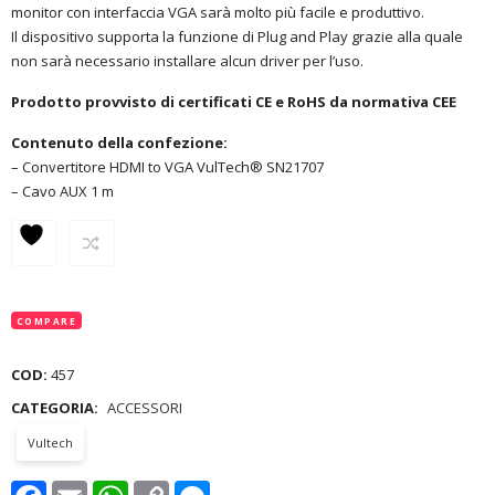
monitor con interfaccia VGA sarà molto più facile e produttivo.
Il dispositivo supporta la funzione di Plug and Play grazie alla quale
non sarà necessario installare alcun driver per l’uso.
Prodotto provvisto di certificati CE e RoHS da normativa CEE
Contenuto della confezione:
– Convertitore HDMI to VGA VulTech® SN21707
– Cavo AUX 1 m
COMPARE
COD:
457
CATEGORIA:
ACCESSORI
Vultech
Facebook
Email
WhatsApp
Copy
Messenger