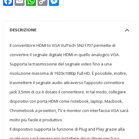
Link
DESCRIZIONE
Il convertitore HDMI to VGA VulTech SN21707 permette di
convertire il segnale digitale HDMI in quello analogico VGA.
Supporta la trasmissione del segnale video fino a una
risoluzione massima di 1920x1080p Full-HD. È possibile, inoltre,
trasmettere il segnale audio attraverso l’apposito connettore
jack 3,5mm di cui è dotato il convertitore. In tal modo, collegare
dispositivi con porta HDMI come notebook, laptop, Macbook,
Chromebook a proiettori, TV e monitor con interfaccia VGA sarà
molto più facile e produttivo.
Il dispositivo supporta la funzione di Plug and Play grazie alla
quale non sarà necessario installare alcun driver per l’uso.