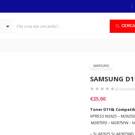
CERCA
SAMSUNG
SAMSUNG D11
(
0
customer
€
25,00
Toner D116L Compatib
XPRESS M2625 – M2625D
M2875FD – M2875FW – 
– SL-M2625 SL-M2825ND