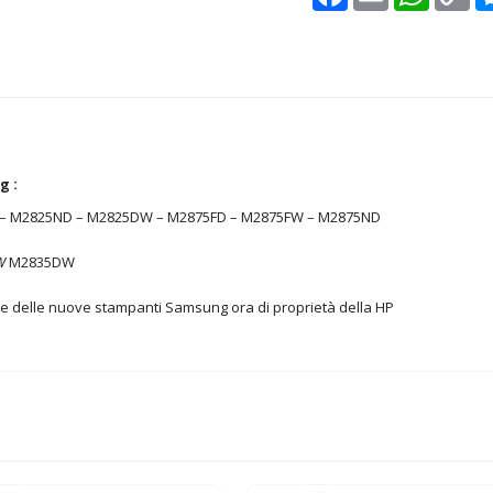
Lin
g :
 – M2825ND – M2825DW – M2875FD – M2875FW – M2875ND
W
M2835DW
re delle nuove stampanti Samsung ora di proprietà della HP