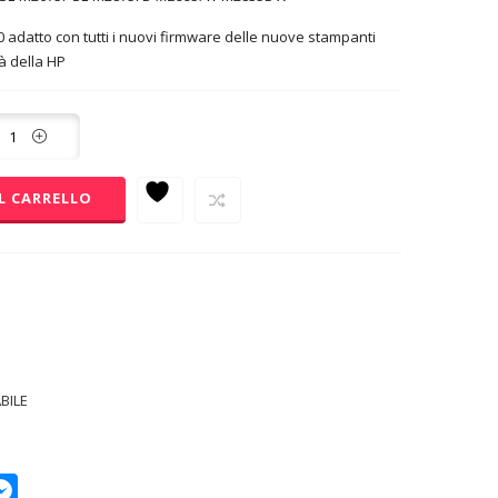
adatto con tutti i nuovi firmware delle nuove stampanti
à della HP
L CARRELLO
BILE
p
py
Messenger