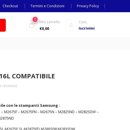
Checkout
Termini e Condizioni
Privacy Policy
0
Mio carrello
Ciao,
Iscrivimi
€
0,00
6L COMPATIBILE
 reviews)
ile con le stampanti Samsung :
 – M2675F – M2675FN – M2675N – M2825ND – M2825DW –
M2875ND
 SL-M2675F SL-M2875FD
M2885FW
M2835DW