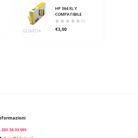
HP 364 XL Y
COMPATIBILE
(0)
GUARD
€
3,00
GUARDA
nformazioni
333.34.33.935
0