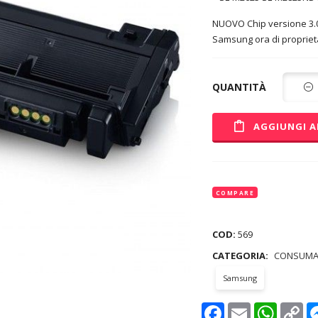
NUOVO Chip versione 3.0 
Samsung ora di propriet
QUANTITÀ
AGGIUNGI A
COMPARE
COD:
569
CATEGORIA:
CONSUMA
Samsung
Facebook
Email
WhatsAp
Co