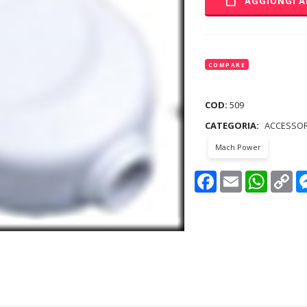
AGGIUNGI A
COMPARE
COD:
509
CATEGORIA:
ACCESSOR
Mach Power
Facebook
Email
WhatsAp
Co
Lin