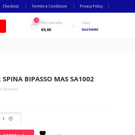
Checkout
Termini e Condizioni
Privacy Policy
0
Mio carrello
Ciao,
Iscrivimi
€
0,00
SPINA BIPASSO MAS SA1002
 reviews)