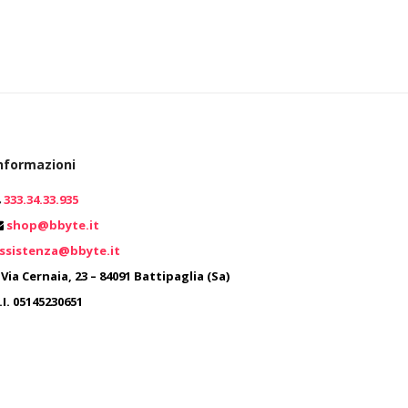
nformazioni
333.34.33.935
shop@bbyte.it
0
ssistenza@bbyte.it
0
Via Cernaia, 23 – 84091 Battipaglia (Sa)
.I. 05145230651