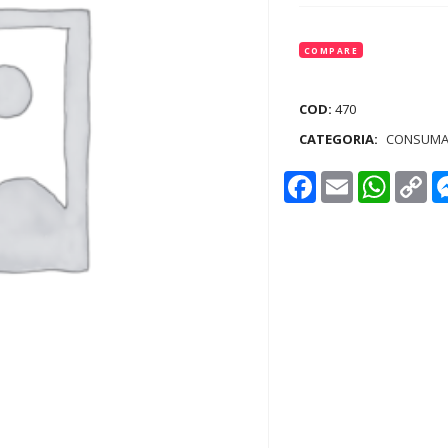
COMPARE
COD:
470
CATEGORIA:
CONSUMA
Facebook
Email
WhatsAp
Co
Lin