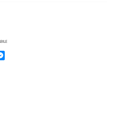
BILE
p
py
Messenger
k