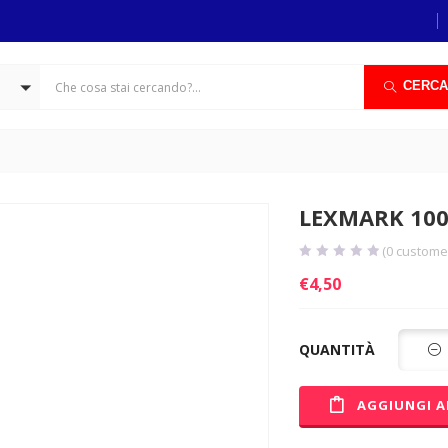
CERCA
LEXMARK 100
(
0
customer
€
4,50
QUANTITÀ
AGGIUNGI A