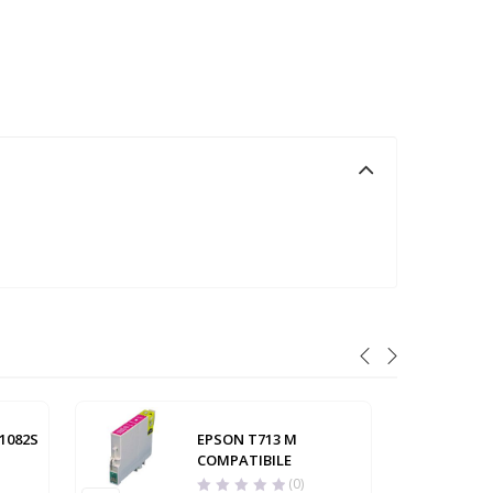
1082S
EPSON T713 M
COMPATIBILE
(0)