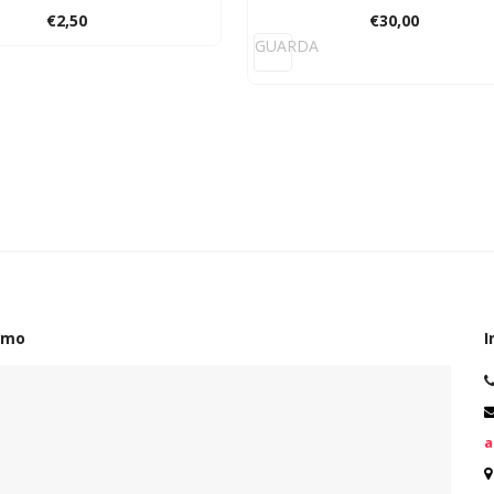
€
2,50
€
30,00
GUARDA
amo
I
a