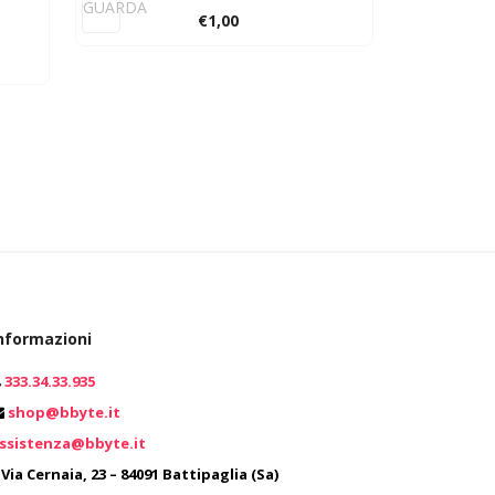
GUARDA
€
1,00
GUARD
nformazioni
333.34.33.935
0
shop@bbyte.it
ssistenza@bbyte.it
0
Via Cernaia, 23 – 84091 Battipaglia (Sa)