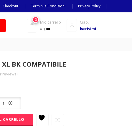
Checkout
Termini e Condizioni
Privacy Policy
0
Mio carrello
Ciao,
Iscrivimi
€
0,00
 XL BK COMPATIBILE
 reviews)
L CARRELLO