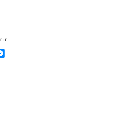
BILE
p
py
Messenger
k