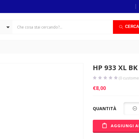
CERCA
HP 933 XL B
(
0
customer
€
8,00
QUANTITÀ
AGGIUNGI A