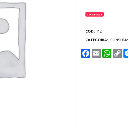
COMPARE
COD:
412
CATEGORIA:
CONSUMA
Facebook
Email
WhatsAp
Co
Lin