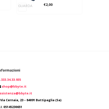
€
2,00
GUARDA
GUARD
nformazioni
333.34.33.935
0
shop@bbyte.it
ssistenza@bbyte.it
0
Via Cernaia, 23 – 84091 Battipaglia (Sa)
.I. 05145230651