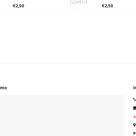
GUARDA
€
2,50
€
2,50
amo
I
a
P