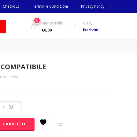
Checkout
Termini e Condizioni
Privacy Policy
0
Mio carrello
Ciao,
Iscrivimi
€
0,00
K COMPATIBILE
 reviews)
L CARRELLO