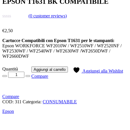
EPSON T1631 BK COMPATIBILE
(
0
customer reviews)
€
2,50
Cartucce Compatibili con Epson T1631 per le stampanti:
Epson WORKFORCE WF2010W / WF2510WF / WF2520NF /
WF2530WF / WF2540WF / WF2630WF /WF2650DWF /
WF2660DWF
Quantità
Aggiungi al carrello
Aggiungi alla Wishlist
Compare
Compare
COD:
311
Categoria:
CONSUMABILE
Epson