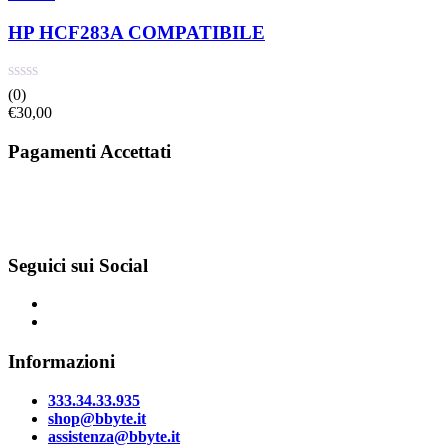
HP HCF283A COMPATIBILE
(0)
€
30,00
Pagamenti Accettati
Seguici sui Social
Informazioni
333.34.33.935
shop@bbyte.it
assistenza@bbyte.it