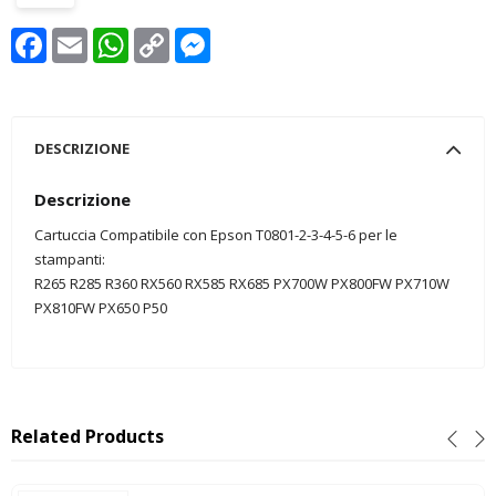
Facebook
Email
WhatsApp
Copy
Messenger
Link
DESCRIZIONE
Descrizione
Cartuccia Compatibile con Epson T0801-2-3-4-5-6 per le
stampanti:
R265 R285 R360 RX560 RX585 RX685 PX700W PX800FW PX710W
PX810FW PX650 P50
Related Products