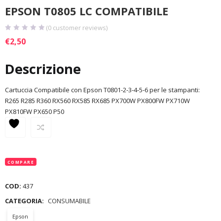
EPSON T0805 LC COMPATIBILE
(
0
customer reviews)
€
2,50
Descrizione
Cartuccia Compatibile con Epson T0801-2-3-4-5-6 per le stampanti:
R265 R285 R360 RX560 RX585 RX685 PX700W PX800FW PX710W
PX810FW PX650 P50
COMPARE
COD:
437
CATEGORIA:
CONSUMABILE
Epson