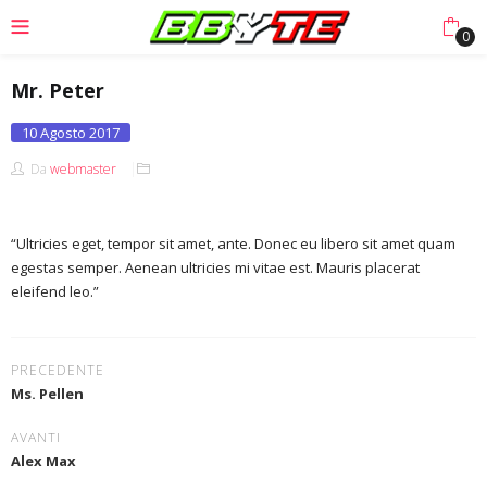
0
Mr. Peter
Posted
10 Agosto 2017
on
Da
webmaster
“Ultricies eget, tempor sit amet, ante. Donec eu libero sit amet quam
egestas semper. Aenean ultricies mi vitae est. Mauris placerat
eleifend leo.”
PRECEDENTE
Ms. Pellen
AVANTI
Alex Max