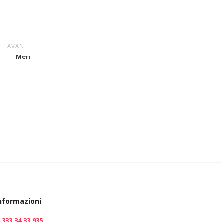
AVANTI
Men
nformazioni
333.34.33.935