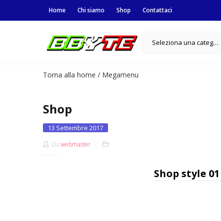
Home
Chi siamo
Shop
Contattaci
Seleziona una categoria
Torna alla home
/
Megamenu
Shop
Posted
13 Settembre 2017
on
Da
webmaster
Shop style 01