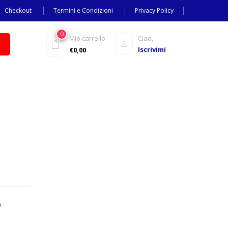
Checkout
Termini e Condizioni
Privacy Policy
0
Mio carrello
Ciao,
Iscrivimi
€
0,00
n