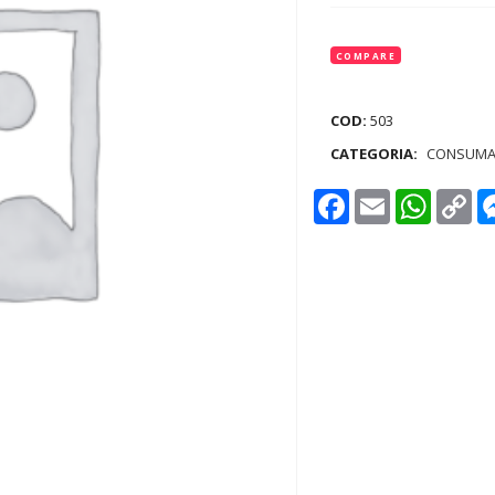
COMPARE
COD:
503
CATEGORIA:
CONSUMA
Facebook
Email
WhatsAp
Co
Lin