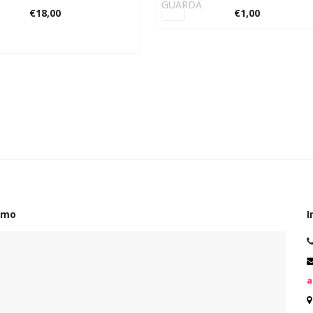
GUARDA
€
18,00
€
1,00
amo
I
a