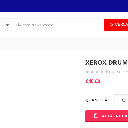
CERCA
XEROX DRUM 
(
0
customer
€
40,00
QUANTITÀ
AGGIUNGI A