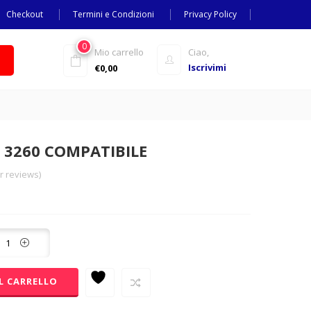
Checkout
Termini e Condizioni
Privacy Policy
0
Mio carrello
Ciao,
Iscrivimi
€
0,00
3260 COMPATIBILE
 reviews)
L CARRELLO