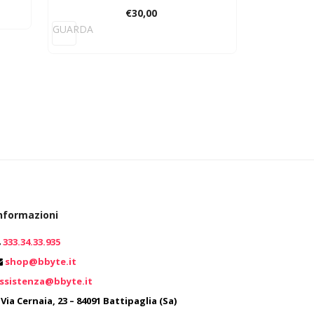
GUARD
€
30,00
GUARDA
nformazioni
333.34.33.935
0
shop@bbyte.it
ssistenza@bbyte.it
0
Via Cernaia, 23 – 84091 Battipaglia (Sa)