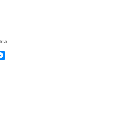
BILE
p
py
Messenger
k