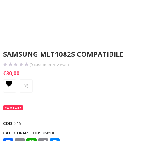
SAMSUNG MLT1082S COMPATIBILE
(
0
customer reviews)
€
30,00
COMPARE
COD:
215
CATEGORIA:
CONSUMABILE
Facebook
Email
WhatsApp
Copy
Messenger