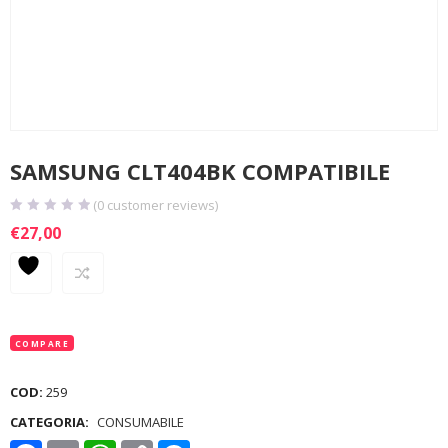
SAMSUNG CLT404BK COMPATIBILE
(
0
customer reviews)
€
27,00
COMPARE
COD:
259
CATEGORIA:
CONSUMABILE
Facebook
Email
WhatsApp
Copy
Messenger