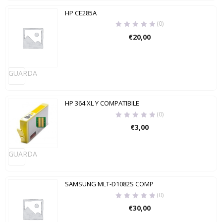
HP CE285A
(0)
€
20,00
GUARDA
HP 364 XL Y COMPATIBILE
(0)
€
3,00
GUARDA
SAMSUNG MLT-D1082S COMP
(0)
€
30,00