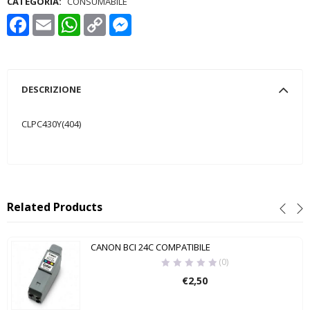
CATEGORIA:
CONSUMABILE
Facebook
Email
WhatsApp
Copy
Messenger
Link
DESCRIZIONE
CLPC430Y(404)
Related Products
CANON BCI 24C COMPATIBILE
(0)
€
2,50