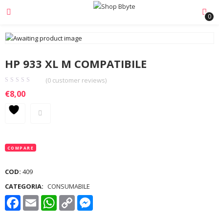
0
HP 933 XL M COMPATIBILE
(
0
customer reviews)
€
8,00
COMPARE
COD:
409
CATEGORIA:
CONSUMABILE
Facebook
Email
WhatsApp
Copy
Messenger
Link