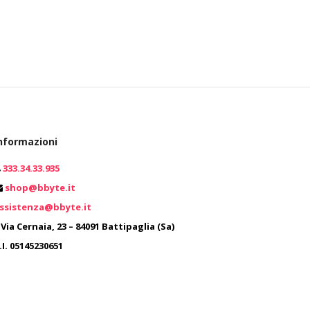
nformazioni
333.34.33.935
shop@bbyte.it
0
ssistenza@bbyte.it
0
Via Cernaia, 23 – 84091 Battipaglia (Sa)
.I. 05145230651