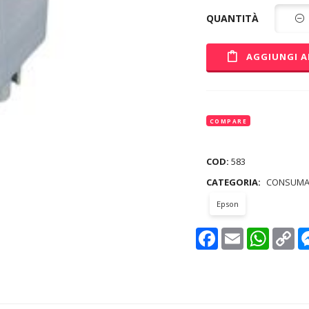
QUANTITÀ
AGGIUNGI A
COMPARE
COD:
583
CATEGORIA:
CONSUMA
Epson
Facebook
Email
WhatsAp
Co
Lin