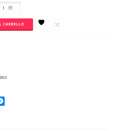
L CARRELLO
BILE
p
py
Messenger
k