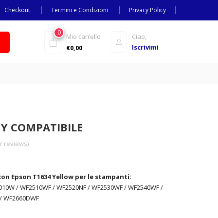
Checkout
Termini e Condizioni
Privacy Policy
0
Mio carrello
Ciao,
Iscrivimi
€
0,00
 Y COMPATIBILE
 reviews)
con Epson T1634 Yellow per le stampanti:
0W / WF2510WF / WF2520NF / WF2530WF / WF2540WF /
/ WF2660DWF