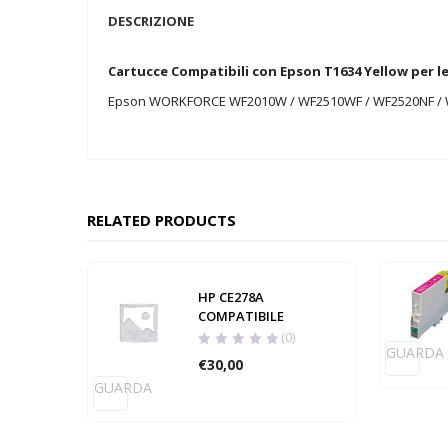
DESCRIZIONE
Cartucce Compatibili con Epson T1634 Yellow per l
Epson WORKFORCE WF2010W / WF2510WF / WF2520NF /
RELATED PRODUCTS
HP CE278A
COMPATIBILE
(0)
GUARDA
€
30,00
GUARDA