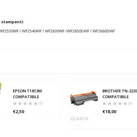
e stampanti:
 WF2530WF / WF2540WF / WF2630WF /WF2650DWF / WF2660DWF
EPSON T1813M
BROTHER TN-222
COMPATIBILE
COMPATIBILE
(0)
(0)
€
2,50
€
18,00
GUARDA