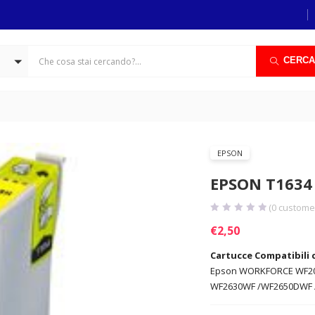
CERCA
EPSON
EPSON T1634
(
0
customer
€
2,50
Cartucce Compatibili 
Epson WORKFORCE WF201
WF2630WF /WF2650DWF 