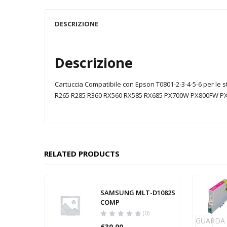
DESCRIZIONE
Descrizione
Cartuccia Compatibile con Epson T0801-2-3-4-5-6 per le 
R265 R285 R360 RX560 RX585 RX685 PX700W PX800FW P
RELATED PRODUCTS
SAMSUNG MLT-D1082S
COMP
(0)
GUARDA
€
30,00