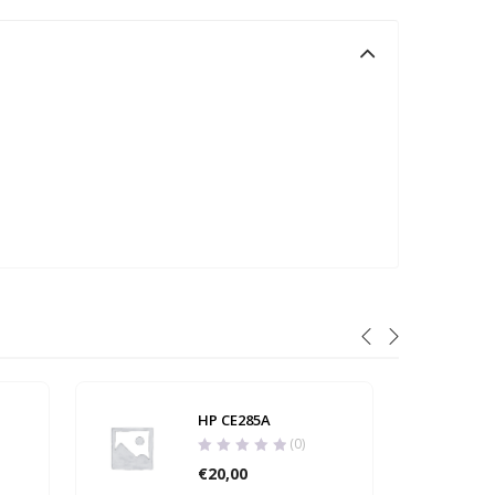
HP CE285A
(0)
€
20,00
GUARD