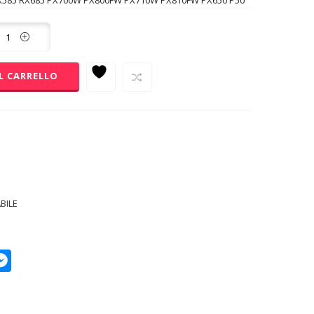
RX585 RX685 PX700W PX800FW PX710W PX810FW PX650 P50
L CARRELLO
BILE
p
py
Messenger
k