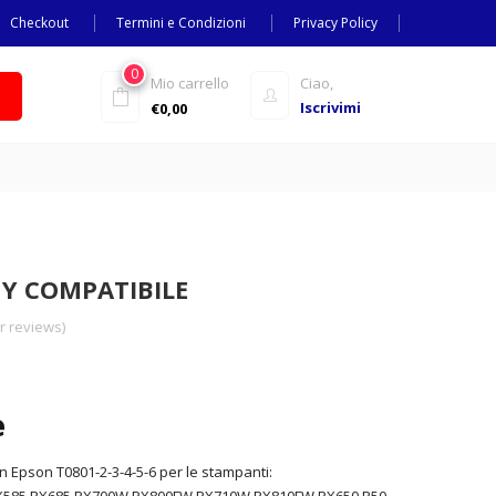
Checkout
Termini e Condizioni
Privacy Policy
0
Mio carrello
Ciao,
Iscrivimi
€
0,00
 Y COMPATIBILE
 reviews)
e
n Epson T0801-2-3-4-5-6 per le stampanti: