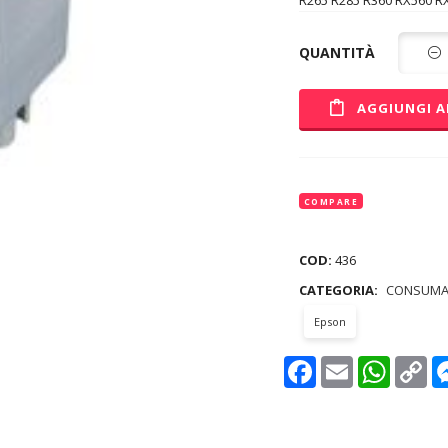
R265 R285 R360 RX560 
QUANTITÀ
AGGIUNGI A
COMPARE
COD:
436
CATEGORIA:
CONSUMA
Epson
Facebook
Email
WhatsAp
Co
Lin