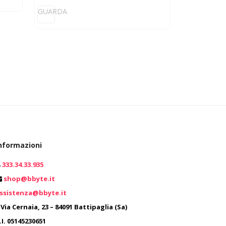
GUARDA
nformazioni
333.34.33.935
0
shop@bbyte.it
ssistenza@bbyte.it
0
Via Cernaia, 23 – 84091 Battipaglia (Sa)
.I. 05145230651