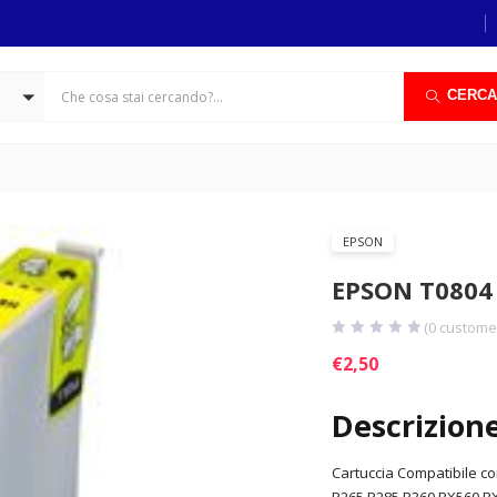
CERCA
EPSON
EPSON T0804
(
0
customer
€
2,50
Descrizion
Cartuccia Compatibile co