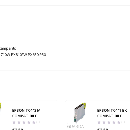
stampanti:
X710W PX810FW PX650 P50
EPSON T0443 M
EPSON T0441 BK
COMPATIBILE
COMPATIBILE
(0)
(0)
GUARDA
€
2,50
€
2,50