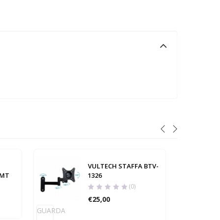
VULTECH STAFFA BTV-
2MT
1326
(0)
€
25,00
GUARDA
GUARD