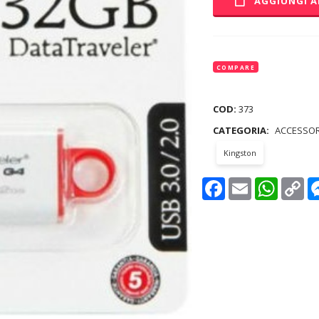
AGGIUNGI A
COMPARE
COD:
373
CATEGORIA:
ACCESSOR
Kingston
Facebook
Email
WhatsAp
Co
Lin