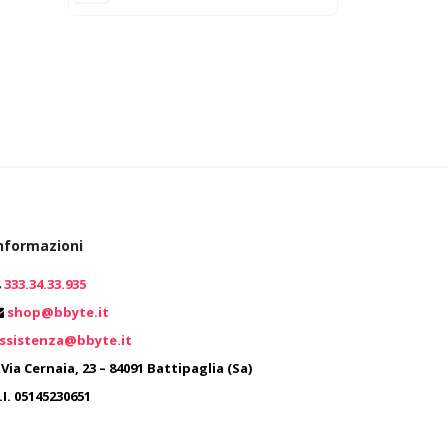
nformazioni
333.34.33.935
0
shop@bbyte.it
ssistenza@bbyte.it
0
Via Cernaia, 23 – 84091 Battipaglia (Sa)
.I. 05145230651